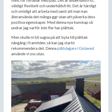
finns för fördelar med plåt. Det är underhållsfritt,
väldigt flexibelt och underhållsfritt. Det är härdigt
och smidigt att arbeta med samt att man kan
återanvända det många ggr utan att påverka dess
positiva egenskaper. Med denna nya kunskap så
undrar jag varför inte fler har plåttak.
Men skulle ni bli sugna på att byta till plåttak
nångång i framtiden, så kan jag starkt
rekommendera det. Denna
plåtslagare i Gislaved
använde vi oss utav.