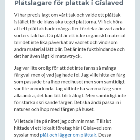
Plåtslagare för plåttak i Gislaved
Vi har precis lagt om vårt tak och valde ett plåttak
istället för de klassiska tegel plattorna. Vi fick höra
att ett plåttak hade många fler fördelar än vad andra
sorters tak har. Då plåt är ett icke organiskt material
blir det inte lika påverkat av vädret och vind som
andra material lätt blir. Det är inte fuktbindande och
det har även lågt klimatavtryck.
Jag var lite orolig för att det inte fanns så många
färgval, men oj vad jag hade fel. Jag ville hitta en färg
som passade bra ihop med huset men som samtidigt
var lite annorlunda. Jag vill inte ha samma färg som
alla andra, det kan lätt bli tråkigt. Men samtidigt inte
för starka skrikande färger. Det ska ändå passa in i
naturen och ihop med färgen på huset.
Vi letade lite på nätet jag och min man. Tillslut
hittade vi ett lokalt företag här i Gislaved som
sysslar med
plåt och lägger om plåttak.
Dessa