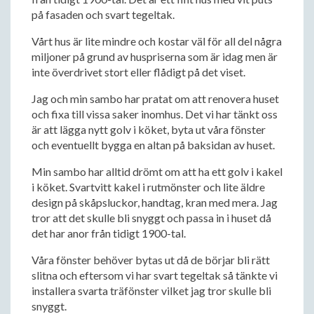
på fasaden och svart tegeltak.
Vårt hus är lite mindre och kostar väl för all del några
miljoner på grund av huspriserna som är idag men är
inte överdrivet stort eller flådigt på det viset.
Jag och min sambo har pratat om att renovera huset
och fixa till vissa saker inomhus. Det vi har tänkt oss
är att lägga nytt golv i köket, byta ut våra fönster
och eventuellt bygga en altan på baksidan av huset.
Min sambo har alltid drömt om att ha ett golv i kakel
i köket. Svartvitt kakel i rutmönster och lite äldre
design på skåpsluckor, handtag, kran med mera. Jag
tror att det skulle bli snyggt och passa in i huset då
det har anor från tidigt 1900-tal.
Våra fönster behöver bytas ut då de börjar bli rätt
slitna och eftersom vi har svart tegeltak så tänkte vi
installera svarta träfönster vilket jag tror skulle bli
snyggt.