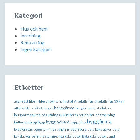
Kategori
Hus och hem
Inredning
Renovering
Ingen kategori
Etiketter
aggregat filter Nibe
arborist halmstad
Attefallshus
attefallshus 30 kvm
bergvärme
attefallshus två våningar
bergvärme installation
bergvärmepump
besiktning av ljud
borra brunn
brunnsborrning
byggfirma
bygg öckerö
bullermätning
bygg
bygga hus
byggföretag
byggställningsuthyrning göteborg
Byta köksluckor
Byta
köksluckor befintlig stomme. nya köksluckor
Byta köksluckor Lund