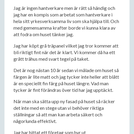
Jag är ingen hantverkare men är rätt så händig och
jag har en kompis som arbetat som hantverkare i
hela sitt yrkesverksamma liv som ska hjälpa till. Och
med gemensamma krafter borde vi kunna klara av
att fodra om huset tänker jag.
Jag har köpt grå träpanel vilket jag tror kommer att
bli riktigt fint när det är klart. Vi kommer då ha ett
grått trähus med svart tegel på taket.
Det är nog nästan 10 år sedan vi målade om huset så
färgen är lite matt och jag tycker inte heller att blått
är en speciellt fin färg på huset längre. Vad man
tycker är fint förändras över tid har jag upptäckt.
När man ska sätta upp ny fasad på huset så räcker
det inte med en stege utan vi behöver riktiga
ställningar så att man kan arbeta säkert och
någorlunda effektivt.
Jag har hittat ett företag som hyr ut