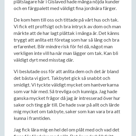
plåtslagare här i Gislaved hade många nöjda kunder
och en färgpalett med väldigt fina jordnära färger.
De kom hem till oss och tittade på vårt hus och tak.
Vi fick ett proffsigt och bra intryck av dom och man
märkte att de har lagt plåttak i många år. Det känns
tryggt att anlita ett företag som har så lång och bra
erfarenhet. Blir mindre risk för fel då, något man
verkligen inte vill ha när man lägger om tak. Kan bli
väldigt dyrt med misstag där.
Vi beslutade oss för att anlita dem och det är bland
det bästa vi gjort. Takbytet gick så snabbt och
smidigt. Vi tyckte väldigt mycket om hantverkarna
som var här med. Så trevliga och kunniga. Jag hade
ganska mycket frågor då jag är intresserad över hur
saker och ting går till. De hade svar på allt och lärde
mig mycket om takbyte, saker som kan vara bra att
kunna i framtiden.
Jag fick lära mig en hel del om plåt med och vad det