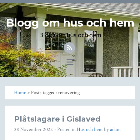
Blogg om hus och hem
Blogg om hus och hem
Toggle
navigation
Home
» Posts tagged: renovering
Plåtslagare i Gislaved
28 November 2022
- Posted in
Hus och hem
by
adam