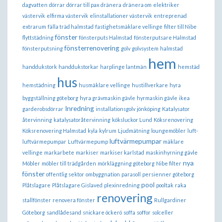
dagvatten
dörrar
dörrar till pax
dränera
dränera om
elektriker
västervik
elfirma västervik
elinstallationer västervik
entreprenad
extrarum
fälla träd halmstad
fastighetsmäklare vellinge
filter till Nibe
fönster
flyttstädning
fönsterputs Halmstad
fönsterputsare Halmstad
fönsterrenovering
fönsterputsning
golv
golvsystem
halmstad
hem
handdukstork
handdukstorkar
harplinge lantmän
hemstäd
hus
hemstädning
husmäklare vellinge
hustillverkare
hyra
byggställning göteborg
hyra grävmaskin gävle
hyrmaskin gävle
ikea
Inredning
garderobsdörrar
installationsgolv
jönköping
Katalysator
återvinning
katalysatoråtervinning
köksluckor Lund
Köksrenovering
Köksrenovering Halmstad
kyla
kylrum
Ljudmätning
loungemöbler
luft-
luftvärmepumpar
luftvärmepumpar
Luftvärmepump
mäklare
vellinge
markarbete
markiser
markiser karlstad
maskinhyrning gävle
nya
Möbler
möbler till trädgården
mörkläggning göteborg
Nibe filter
fönster
offentlig sektor
ombyggnation
parasoll
persienner göteborg
pool
Plåtslagare
Plåtslagare Gislaved
plexinredning
pooltak
raka
renovering
stallfönster
renovera fönster
Rullgardiner
Göteborg
sandlådesand
snickare öckerö
soffa
soffor
solceller