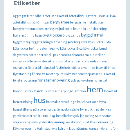
Etiketter
aggregat filter Nibe
arborist halmstad
Attefallshus
attefallshus 30 kvm
bergvärme
attefallshus två våningar
bergvärme installation
bergvärmepump
besiktning av ljud
borra brunn
brunnsborrning
byggfirma
bygg öckerö
bullermätning
bygg
bygga hus
byggföretag
byggställningsuthyrning göteborg
Byta köksluckor
Byta
köksluckor befintlig stomme. nya köksluckor
Byta köksluckor Lund
dagvatten
dörrar
dörrar till pax
dränera
dränera om
elektriker
västervik
elfirma västervik
elinstallationer västervik
entreprenad
extrarum
fälla träd halmstad
fastighetsmäklare vellinge
filter till Nibe
fönster
flyttstädning
fönsterputs Halmstad
fönsterputsare Halmstad
fönsterrenovering
fönsterputsning
golv
golvsystem
halmstad
hem
handdukstork
handdukstorkar
harplinge lantmän
hemstäd
hus
hemstädning
husmäklare vellinge
hustillverkare
hyra
byggställning göteborg
hyra grävmaskin gävle
hyrmaskin gävle
ikea
Inredning
garderobsdörrar
installationsgolv
jönköping
Katalysator
återvinning
katalysatoråtervinning
köksluckor Lund
Köksrenovering
Köksrenovering Halmstad
kyla
kylrum
Ljudmätning
loungemöbler
luft-