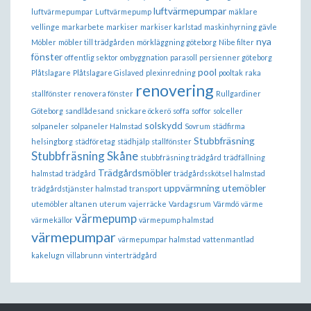
luftvärmepumpar
luftvärmepumpar
Luftvärmepump
mäklare
vellinge
markarbete
markiser
markiser karlstad
maskinhyrning gävle
nya
Möbler
möbler till trädgården
mörkläggning göteborg
Nibe filter
fönster
offentlig sektor
ombyggnation
parasoll
persienner göteborg
pool
Plåtslagare
Plåtslagare Gislaved
plexinredning
pooltak
raka
renovering
stallfönster
renovera fönster
Rullgardiner
Göteborg
sandlådesand
snickare öckerö
soffa
soffor
solceller
solskydd
solpaneler
solpaneler Halmstad
Sovrum
städfirma
Stubbfräsning
helsingborg
städföretag
städhjälp
stallfönster
Stubbfräsning Skåne
stubbfräsning trädgård
trädfällning
Trädgårdsmöbler
halmstad
trädgård
trädgårdsskötsel halmstad
uppvärmning
utemöbler
trädgårdstjänster halmstad
transport
utemöbler altanen
uterum
vajerräcke
Vardagsrum
Värmdö
värme
värmepump
värmekällor
värmepump halmstad
värmepumpar
värmepumpar halmstad
vattenmantlad
kakelugn
villabrunn
vinterträdgård