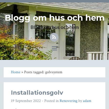
Blogg om hus och hem
Blogg om hus och hem
Toggle
navigation
Home
» Posts tagged: golvsystem
Installationsgolv
19 September 2022
- Posted in
Renovering
by
adam