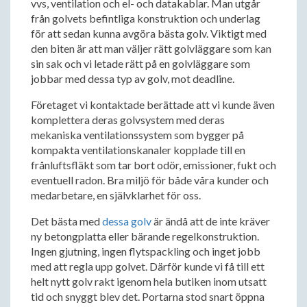
vvs, ventilation och el- och datakablar. Man utgår
från golvets befintliga konstruktion och underlag
för att sedan kunna avgöra bästa golv. Viktigt med
den biten är att man väljer rätt golvläggare som kan
sin sak och vi letade rätt på en golvläggare som
jobbar med dessa typ av golv, mot deadline.
Företaget vi kontaktade berättade att vi kunde även
komplettera deras golvsystem med deras
mekaniska ventilationssystem som bygger på
kompakta ventilationskanaler kopplade till en
frånluftsfläkt som tar bort odör, emissioner, fukt och
eventuell radon. Bra miljö för både våra kunder och
medarbetare, en självklarhet för oss.
Det bästa med
dessa golv
är ändå att de inte kräver
ny betongplatta eller bärande regelkonstruktion.
Ingen gjutning, ingen flytspackling och inget jobb
med att regla upp golvet. Därför kunde vi få till ett
helt nytt golv rakt igenom hela butiken inom utsatt
tid och snyggt blev det. Portarna stod snart öppna