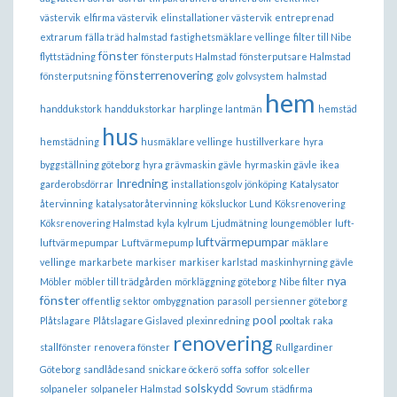
västervik
elfirma västervik
elinstallationer västervik
entreprenad
extrarum
fälla träd halmstad
fastighetsmäklare vellinge
filter till Nibe
fönster
flyttstädning
fönsterputs Halmstad
fönsterputsare Halmstad
fönsterrenovering
fönsterputsning
golv
golvsystem
halmstad
hem
handdukstork
handdukstorkar
harplinge lantmän
hemstäd
hus
hemstädning
husmäklare vellinge
hustillverkare
hyra
byggställning göteborg
hyra grävmaskin gävle
hyrmaskin gävle
ikea
Inredning
garderobsdörrar
installationsgolv
jönköping
Katalysator
återvinning
katalysatoråtervinning
köksluckor Lund
Köksrenovering
Köksrenovering Halmstad
kyla
kylrum
Ljudmätning
loungemöbler
luft-
luftvärmepumpar
luftvärmepumpar
Luftvärmepump
mäklare
vellinge
markarbete
markiser
markiser karlstad
maskinhyrning gävle
nya
Möbler
möbler till trädgården
mörkläggning göteborg
Nibe filter
fönster
offentlig sektor
ombyggnation
parasoll
persienner göteborg
pool
Plåtslagare
Plåtslagare Gislaved
plexinredning
pooltak
raka
renovering
stallfönster
renovera fönster
Rullgardiner
Göteborg
sandlådesand
snickare öckerö
soffa
soffor
solceller
solskydd
solpaneler
solpaneler Halmstad
Sovrum
städfirma