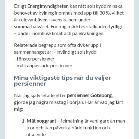
Enligt Energimyndigheten kan rätt solskydd minska
behovet av kylning inomhus med upp till 30 %, vilket
är relevant även i svenska hem under
sommarhalvåret. För mig märktes skillnaden tydligt
– både i inomhusklimat och på elräkningen.
Relaterade begrepp som ofta dyker upp i
sammanhanget är: - invändigt solskydd
- fönsterpersienner
- måttanpassade persienner
Mina viktigaste tips när du väljer
persienner
När jag själv letade efter
persienner Göteborg
,
gjorde jag några misstag i början. Här är vad jag lärt
mig:
Mät noggrant
– felmätning är vanligare än man
tror och kan påverka både funktion och
utseende.