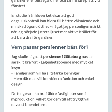
gardiner eller plisségardiner och tar mindre plats vid
fönstret.
En studie från Boverket visar att god
dagsljuskontroll kan bidra till bättre välmående och
minskad ögontrötthet – något jag personligen märkt
när jag började justera ljuset mer aktivt istället för
att bara dra för gardiner.
Vem passar persienner bäst för?
Jag skulle säga att
persienner i Göteborg
passar
särskilt bra för: - Lägenhetsboende med mycket
insyn
- Familjer som vill ha slitstarka lösningar
- Hem där man vill kombinera funktion och enkel
design
De fungerar lika bra i äldre fastigheter som i
nyproduktion, vilket gör dem till ett tryggt val
oavsett boendeform.