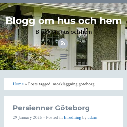
Blogg om hus och hem
Blogg om hus och hem
Toggle
navigation
Home
» Posts tagged: mörkläggning göteborg
Persienner Göteborg
29 January 2026
- Posted in
Inredning
by
adam