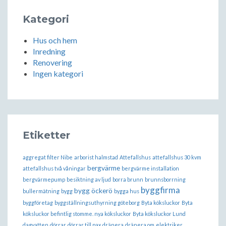
Kategori
Hus och hem
Inredning
Renovering
Ingen kategori
Etiketter
aggregat filter Nibe
arborist halmstad
Attefallshus
attefallshus 30 kvm
bergvärme
attefallshus två våningar
bergvärme installation
bergvärmepump
besiktning av ljud
borra brunn
brunnsborrning
byggfirma
bygg öckerö
bullermätning
bygg
bygga hus
byggföretag
byggställningsuthyrning göteborg
Byta köksluckor
Byta
köksluckor befintlig stomme. nya köksluckor
Byta köksluckor Lund
dagvatten
dörrar
dörrar till pax
dränera
dränera om
elektriker