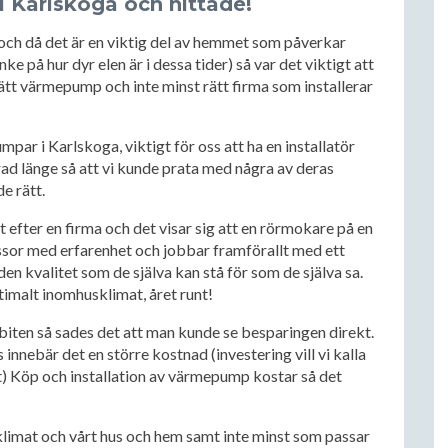
i Karlskoga och hittade!
och då det är en viktig del av hemmet som påverkar
 på hur dyr elen är i dessa tider) så var det viktigt att
i rätt värmepump och inte minst rätt firma som installerar
par i Karlskoga, viktigt för oss att ha en installatör
ad länge så att vi kunde prata med några av deras
de rätt.
 efter en firma och det visar sig att en rörmokare på en
ssor med erfarenhet och jobbar framförallt med ett
n kvalitet som de själva kan stå för som de själva sa.
imalt inomhusklimat, året runt!
iten så sades det att man kunde se besparingen direkt.
 innebär det en större kostnad (investering vill vi kalla
ikt) Köp och installation av värmepump kostar så det
limat och vårt hus och hem samt inte minst som passar