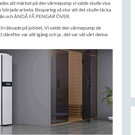
sades att märket på den värmepump vi valde skulle visa
började arbeta. Besparing så stor att det skulle täcka
lt lån och ÄNDÅ FÅ PENGAR ÖVER.
 och räknade på jobbet. Vi valde den värmepump de
 därefter var allt igång och ja , det var väl värt denna