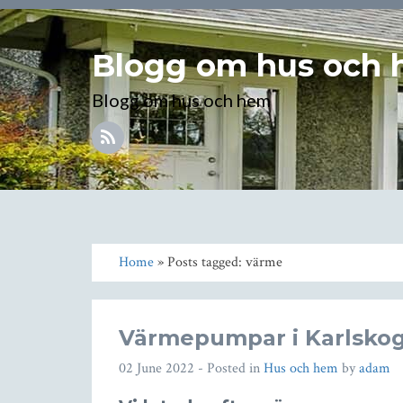
Blogg om hus och
Blogg om hus och hem
Home
» Posts tagged: värme
Värmepumpar i Karlsko
02 June 2022
- Posted in
Hus och hem
by
adam