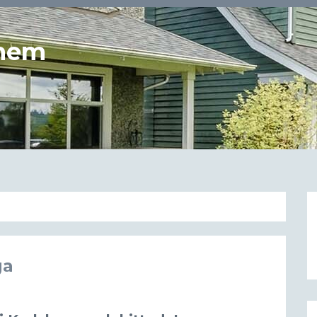
 hem
ga