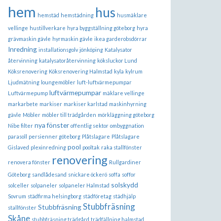
hem
hus
hemstäd
hemstädning
husmäklare
vellinge
hustillverkare
hyra byggställning göteborg
hyra
grävmaskin gävle
hyrmaskin gävle
ikea garderobsdörrar
Inredning
installationsgolv
jönköping
Katalysator
återvinning
katalysatoråtervinning
köksluckor Lund
Köksrenovering
Köksrenovering Halmstad
kyla
kylrum
Ljudmätning
loungemöbler
luft-luftvärmepumpar
luftvärmepumpar
Luftvärmepump
mäklare vellinge
markarbete
markiser
markiser karlstad
maskinhyrning
gävle
Möbler
möbler till trädgården
mörkläggning göteborg
nya fönster
Nibe filter
offentlig sektor
ombyggnation
parasoll
persienner göteborg
Plåtslagare
Plåtslagare
pool
Gislaved
plexinredning
pooltak
raka stallfönster
renovering
renovera fönster
Rullgardiner
Göteborg
sandlådesand
snickare öckerö
soffa
soffor
solskydd
solceller
solpaneler
solpaneler Halmstad
Sovrum
städfirma helsingborg
städföretag
städhjälp
Stubbfräsning
Stubbfräsning
stallfönster
Skåne
stubbfräsning trädgård
trädfällning halmstad