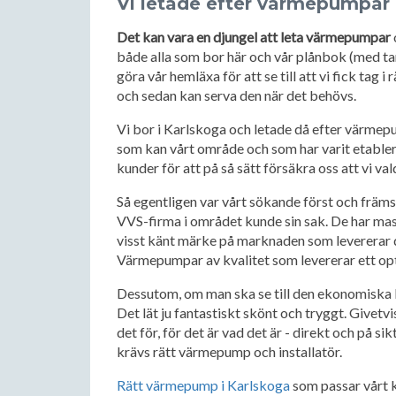
Vi letade efter värmepumpar 
Det kan vara en djungel att leta värmepumpar
både alla som bor här och vår plånbok (med tanke
göra vår hemläxa för att se till att vi fick tag 
och sedan kan serva den när det behövs.
Vi bor i Karlskoga och letade då efter värmepum
som kan vårt område och som har varit etabler
kunder för att på så sätt försäkra oss att vi val
Så egentligen var vårt sökande först och främst
VVS-firma i området kunde sin sak. De har ma
visst känt märke på marknaden som levererar de
Värmepumpar av kvalitet som levererar ett opt
Dessutom, om man ska se till den ekonomiska b
Det lät ju fantastiskt skönt och tryggt. Givetvis
det för, för det är vad det är - direkt och på s
krävs rätt värmepump och installatör.
Rätt värmepump i Karlskoga
som passar vårt k