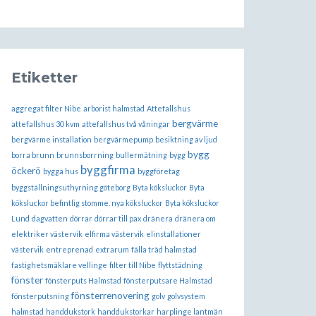
Etiketter
aggregat filter Nibe
arborist halmstad
Attefallshus
bergvärme
attefallshus 30 kvm
attefallshus två våningar
bergvärme installation
bergvärmepump
besiktning av ljud
bygg
borra brunn
brunnsborrning
bullermätning
bygg
byggfirma
öckerö
bygga hus
byggföretag
byggställningsuthyrning göteborg
Byta köksluckor
Byta
köksluckor befintlig stomme. nya köksluckor
Byta köksluckor
Lund
dagvatten
dörrar
dörrar till pax
dränera
dränera om
elektriker västervik
elfirma västervik
elinstallationer
västervik
entreprenad
extrarum
fälla träd halmstad
fastighetsmäklare vellinge
filter till Nibe
flyttstädning
fönster
fönsterputs Halmstad
fönsterputsare Halmstad
fönsterrenovering
fönsterputsning
golv
golvsystem
halmstad
handdukstork
handdukstorkar
harplinge lantmän