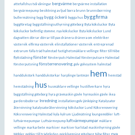
bergvärme
attefallshus två våningar
bergvärme installation
bergvärmepump
besiktning av ljud
borra brunn
brunnsborrning
byggfirma
bygg öckerö
bullermätning
bygg
bygga hus
byggföretag
byggställningsuthyrning göteborg
Byta köksluckor
Byta
köksluckor befintlig stomme. nya köksluckor
Byta köksluckor Lund
dagvatten
dörrar
dörrar till pax
dränera
dränera om
elektriker
västervik
elfirma västervik
elinstallationer västervik
entreprenad
extrarum
fälla träd halmstad
fastighetsmäklare vellinge
filter till Nibe
fönster
flyttstädning
fönsterputs Halmstad
fönsterputsare Halmstad
fönsterrenovering
fönsterputsning
golv
golvsystem
halmstad
hem
handdukstork
handdukstorkar
harplinge lantmän
hemstäd
hus
hemstädning
husmäklare vellinge
hustillverkare
hyra
byggställning göteborg
hyra grävmaskin gävle
hyrmaskin gävle
ikea
Inredning
garderobsdörrar
installationsgolv
jönköping
Katalysator
återvinning
katalysatoråtervinning
köksluckor Lund
Köksrenovering
Köksrenovering Halmstad
kyla
kylrum
Ljudmätning
loungemöbler
luft-
luftvärmepumpar
luftvärmepumpar
Luftvärmepump
mäklare
vellinge
markarbete
markiser
markiser karlstad
maskinhyrning gävle
nya
Möbler
möbler till trädgården
mörkläggning göteborg
Nibe filter