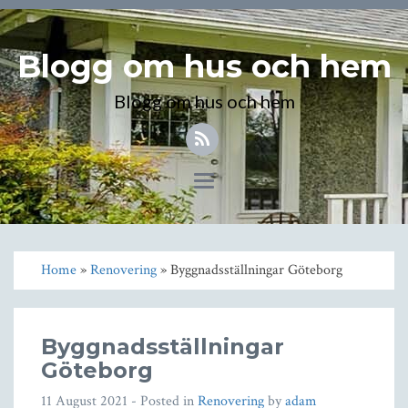
Blogg om hus och hem
Blogg om hus och hem
Toggle
navigation
Home
»
Renovering
» Byggnadsställningar Göteborg
Byggnadsställningar
Göteborg
11 August 2021
- Posted in
Renovering
by
adam