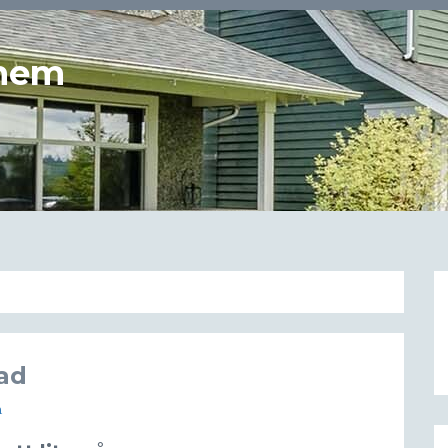
 hem
ad
m