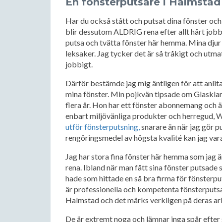
En fönsterputsare i Halmstad 
Har du också stått och putsat dina fönster och 
blir dessutom ALDRIG rena efter allt hårt jobb”. 
putsa och tvätta fönster här hemma. Mina djur 
leksaker. Jag tycker det är så tråkigt och utmat
jobbigt.
Därför bestämde jag mig äntligen för att anli
mina fönster. Min pojkvän tipsade om Glasklar
flera år. Hon har ett fönster abonnemang och ä
enbart miljövänliga produkter och herregud, W
utför fönsterputsning,
snarare än när jag gör p
rengöringsmedel av högsta kvalité kan jag vara
Jag har stora fina fönster här hemma som jag 
rena. Ibland när man fått sina fönster putsade s
hade som hittade en så bra firma för fönsterpu
är professionella och kompetenta fönsterputsar
Halmstad och det märks verkligen på deras ar
De är extremt noga och lämnar inga spår efter 