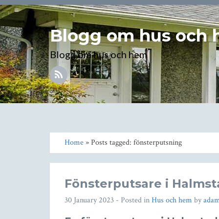
Blogg om hus och
Blogg om hus och hem
Home
» Posts tagged: fönsterputsning
Fönsterputsare i Halmst
30 January 2023
- Posted in
Hus och hem
by
ada