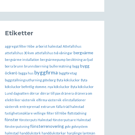
Etiketter
aggregat filter Nibe
arborist halmstad
Attefallshus
bergvärme
attefallshus 30 kvm
attefallshus två våningar
bergvärme installation
bergvärmepump
besiktning av ljud
bygg
borra brunn
brunnsborrning
bullermätning
bygg
byggfirma
öckerö
bygga hus
byggföretag
byggställningsuthyrning göteborg
Byta köksluckor
Byta
köksluckor befintlig stomme. nya köksluckor
Byta köksluckor
Lund
dagvatten
dörrar
dörrar till pax
dränera
dränera om
elektriker västervik
elfirma västervik
elinstallationer
västervik
entreprenad
extrarum
fälla träd halmstad
fastighetsmäklare vellinge
filter till Nibe
flyttstädning
fönster
fönsterputs Halmstad
fönsterputsare Halmstad
fönsterrenovering
fönsterputsning
golv
golvsystem
halmstad
handdukstork
handdukstorkar
harplinge lantmän