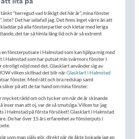
att lita på
tänkt “herregud vad tråkigt det här är”, mina fönster
Inte? Det har iallafall jag. Det finns inget värre än att
kladdar på alla fönsterpartier och kletar med leriga
tande, det tar så himla lång tid och är så extremt
ta en fönsterputsare i Halmstad som kan hjälpa mig med
t i Halmstad som har putsat min svärmors fönster i
r otroligt nöjd med det. Glasklart använder sig av
OW vilken skillnad det blir när
Glasklart i Halmstad
utsar fönster. Med rätt och bra redskap samt
 säker på att de tar hand om mina fönster.
är mycket rädd om och tycker om när de är skinande
å inser man att oj, var de så smutsiga. Vilken tur jag
ts i Halmstad på första försöket! Glasklart i Halmstad
e. De har över 15 års erfarenhet av fönsterputs i
bete.
sig som man själv gör, direkt när de åkte bokade jag en