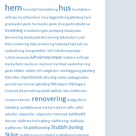
hem
hus
hemstäd
hemstädning
husmäklare
vellinge
hustillverkare
hyra byggställning göteborg
hyra
grävmaskin gävle
hyrmaskin gävle
ikea garderobsdörrar
Inredning
installationsgolv
jönköping
Katalysator
återvinning
katalysatoråtervinning
köksluckor Lund
Köksrenovering
Köksrenovering Halmstad
kyla
kylrum
Ljudmätning
loungemöbler
luft-luftvärmepumpar
luftvärmepumpar
Luftvärmepump
mäklare vellinge
markarbete
markiser
markiser karlstad
maskinhyrning
gävle
Möbler
möbler till trädgården
mörkläggning göteborg
nya fönster
Nibe filter
offentlig sektor
ombyggnation
parasoll
persienner göteborg
Plåtslagare
Plåtslagare
pool
Gislaved
plexinredning
pooltak
raka stallfönster
renovering
renovera fönster
Rullgardiner
Göteborg
sandlådesand
snickare öckerö
soffa
soffor
solskydd
solceller
solpaneler
solpaneler Halmstad
Sovrum
städfirma helsingborg
städföretag
städhjälp
Stubbfräsning
Stubbfräsning
stallfönster
Skåne
stubbfräsning trädgård
trädfällning halmstad