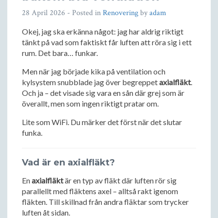
28 April 2026
- Posted in
Renovering
by
adam
Okej, jag ska erkänna något: jag har aldrig riktigt
tänkt på vad som faktiskt får luften att röra sig i ett
rum. Det bara… funkar.
Men när jag började kika på ventilation och
kylsystem snubblade jag över begreppet
axialfläkt
.
Och ja – det visade sig vara en sån där grej som är
överallt, men som ingen riktigt pratar om.
Lite som WiFi. Du märker det först när det slutar
funka.
Vad är en axialfläkt?
En
axialfläkt
är en typ av fläkt där luften rör sig
parallellt med fläktens axel – alltså rakt igenom
fläkten. Till skillnad från andra fläktar som trycker
luften åt sidan.