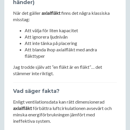
händer)
När det gäller
axialfläkt
finns det några klassiska
misstag:
Att välja för liten kapacitet
Att ignorera ljudnivån
Att inte tänka på placering
Att blanda ihop axialfläkt med andra
fläkttyper
Jag trodde själv att “en fläkt är en fläkt”… det
stämmer inte riktigt.
Vad säger fakta?
Enligt ventilationsdata kan rätt dimensionerad
axialfläkt
förbättra luftcirkulationen avsevärt och
minska energiförbrukningen jämfört med
ineffektiva system.