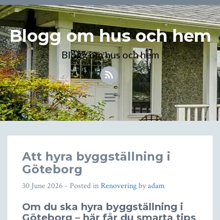
Blogg om hus och hem
Blogg om hus och hem
Toggle
navigation
Att hyra byggställning i
Göteborg
30 June 2026
- Posted in
Renovering
by
adam
Om du ska hyra byggställning i
Göteborg – här får du smarta tips