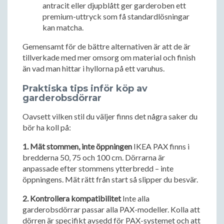
antracit eller djupblått ger garderoben ett
premium-uttryck som få standardlösningar
kan matcha.
Gemensamt för de bättre alternativen är att de är
tillverkade med mer omsorg om material och finish
än vad man hittar i hyllorna på ett varuhus.
Praktiska tips inför köp av
garderobsdörrar
Oavsett vilken stil du väljer finns det några saker du
bör ha koll på:
1. Mät stommen, inte öppningen
IKEA PAX finns i
bredderna 50, 75 och 100 cm. Dörrarna är
anpassade efter stommens ytterbredd – inte
öppningens. Mät rätt från start så slipper du besvär.
2. Kontrollera kompatibilitet
Inte alla
garderobsdörrar passar alla PAX-modeller. Kolla att
dörren är specifikt avsedd för PAX-systemet och att