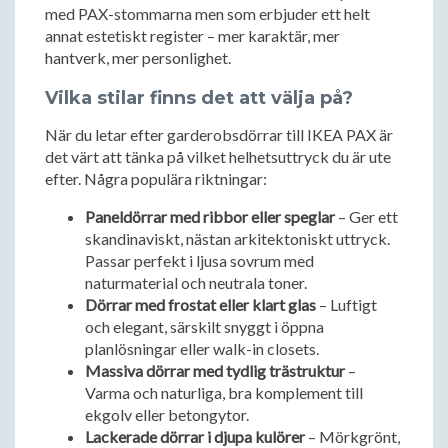
med PAX-stommarna men som erbjuder ett helt
annat estetiskt register – mer karaktär, mer
hantverk, mer personlighet.
Vilka stilar finns det att välja på?
När du letar efter garderobsdörrar till IKEA PAX är
det värt att tänka på vilket helhetsuttryck du är ute
efter. Några populära riktningar:
Paneldörrar med ribbor eller speglar
– Ger ett
skandinaviskt, nästan arkitektoniskt uttryck.
Passar perfekt i ljusa sovrum med
naturmaterial och neutrala toner.
Dörrar med frostat eller klart glas
– Luftigt
och elegant, särskilt snyggt i öppna
planlösningar eller walk-in closets.
Massiva dörrar med tydlig trästruktur
–
Varma och naturliga, bra komplement till
ekgolv eller betongytor.
Lackerade dörrar i djupa kulörer
– Mörkgrönt,