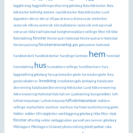
byggföretag
byggställningsuthyrning göteborg
Byta köksluckor
Byta
köksluckor befintlig stomme. nya köksluckor
Byta köksluckor Lund
dagvatten
dörrar
dörrar till pax
dränera
dränera om
elektriker
västervik
elfirma västervik
elinstallationer västervik
entreprenad
extrarum
fälla träd halmstad
fastighetsmäklare vellinge
filter till Nibe
fönster
flyttstädning
fönsterputs Halmstad
fönsterputsare Halmstad
fönsterrenovering
fönsterputsning
golv
golvsystem
halmstad
hem
handdukstork
handdukstorkar
harplinge lantmän
hemstäd
hus
hemstädning
husmäklare vellinge
hustillverkare
hyra
byggställning göteborg
hyra grävmaskin gävle
hyrmaskin gävle
ikea
Inredning
garderobsdörrar
installationsgolv
jönköping
Katalysator
återvinning
katalysatoråtervinning
köksluckor Lund
Köksrenovering
Köksrenovering Halmstad
kyla
kylrum
Ljudmätning
loungemöbler
luft-
luftvärmepumpar
luftvärmepumpar
Luftvärmepump
mäklare
vellinge
markarbete
markiser
markiser karlstad
maskinhyrning gävle
nya
Möbler
möbler till trädgården
mörkläggning göteborg
Nibe filter
fönster
offentlig sektor
ombyggnation
parasoll
persienner göteborg
pool
Plåtslagare
Plåtslagare Gislaved
plexinredning
pooltak
raka