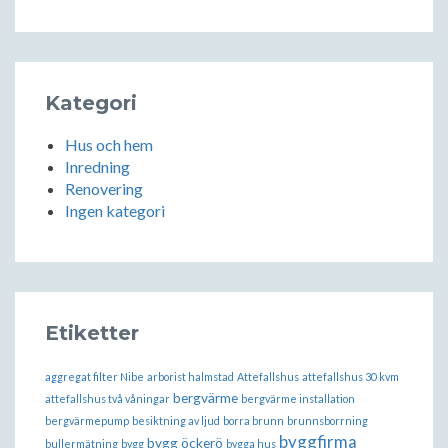
Kategori
Hus och hem
Inredning
Renovering
Ingen kategori
Etiketter
aggregat filter Nibe
arborist halmstad
Attefallshus
attefallshus 30 kvm
bergvärme
attefallshus två våningar
bergvärme installation
bergvärmepump
besiktning av ljud
borra brunn
brunnsborrning
byggfirma
bygg öckerö
bullermätning
bygg
bygga hus