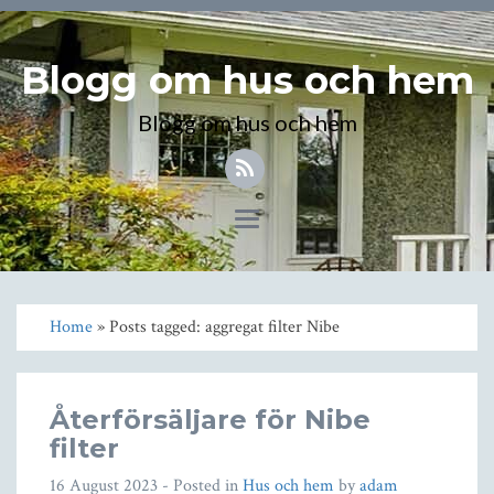
Blogg om hus och hem
Blogg om hus och hem
Toggle
navigation
Home
» Posts tagged: aggregat filter Nibe
Återförsäljare för Nibe
filter
16 August 2023
- Posted in
Hus och hem
by
adam