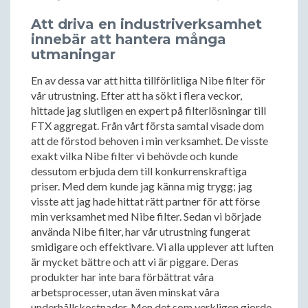
Att driva en industriverksamhet
innebär att hantera många
utmaningar
En av dessa var att hitta tillförlitliga Nibe filter för
vår utrustning. Efter att ha sökt i flera veckor,
hittade jag slutligen en expert på filterlösningar till
FTX aggregat. Från vårt första samtal visade dom
att de förstod behoven i min verksamhet. De visste
exakt vilka Nibe filter vi behövde och kunde
dessutom erbjuda dem till konkurrenskraftiga
priser. Med dem kunde jag känna mig trygg; jag
visste att jag hade hittat rätt partner för att förse
min verksamhet med Nibe filter. Sedan vi började
använda Nibe filter, har vår utrustning fungerat
smidigare och effektivare. Vi alla upplever att luften
är mycket bättre och att vi är piggare. Deras
produkter har inte bara förbättrat våra
arbetsprocesser, utan även minskat våra
underhållskostnader. Men det som verkligen gjorde