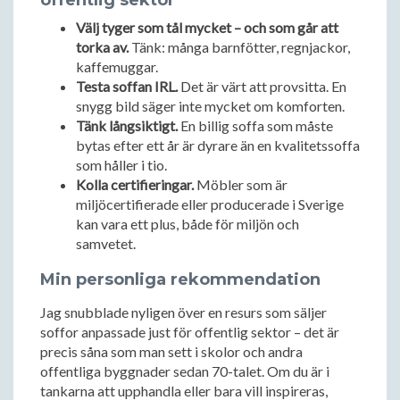
offentlig sektor
Välj tyger som tål mycket – och som går att
torka av.
Tänk: många barnfötter, regnjackor,
kaffemuggar.
Testa soffan IRL.
Det är värt att provsitta. En
snygg bild säger inte mycket om komforten.
Tänk långsiktigt.
En billig soffa som måste
bytas efter ett år är dyrare än en kvalitetssoffa
som håller i tio.
Kolla certifieringar.
Möbler som är
miljöcertifierade eller producerade i Sverige
kan vara ett plus, både för miljön och
samvetet.
Min personliga rekommendation
Jag snubblade nyligen över en resurs som säljer
soffor anpassade just för offentlig sektor – det är
precis såna som man sett i skolor och andra
offentliga byggnader sedan 70-talet. Om du är i
tankarna att upphandla eller bara vill inspireras,