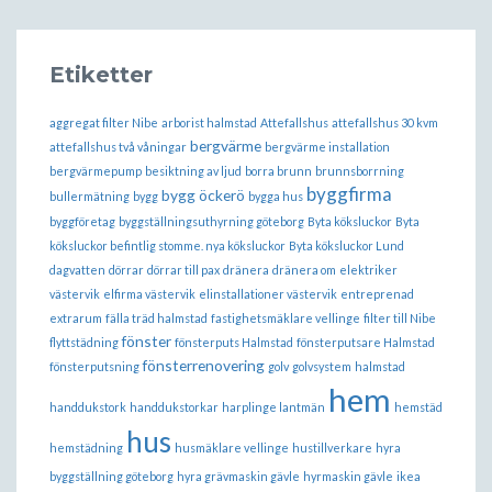
Etiketter
aggregat filter Nibe
arborist halmstad
Attefallshus
attefallshus 30 kvm
bergvärme
attefallshus två våningar
bergvärme installation
bergvärmepump
besiktning av ljud
borra brunn
brunnsborrning
byggfirma
bygg öckerö
bullermätning
bygg
bygga hus
byggföretag
byggställningsuthyrning göteborg
Byta köksluckor
Byta
köksluckor befintlig stomme. nya köksluckor
Byta köksluckor Lund
dagvatten
dörrar
dörrar till pax
dränera
dränera om
elektriker
västervik
elfirma västervik
elinstallationer västervik
entreprenad
extrarum
fälla träd halmstad
fastighetsmäklare vellinge
filter till Nibe
fönster
flyttstädning
fönsterputs Halmstad
fönsterputsare Halmstad
fönsterrenovering
fönsterputsning
golv
golvsystem
halmstad
hem
handdukstork
handdukstorkar
harplinge lantmän
hemstäd
hus
hemstädning
husmäklare vellinge
hustillverkare
hyra
byggställning göteborg
hyra grävmaskin gävle
hyrmaskin gävle
ikea