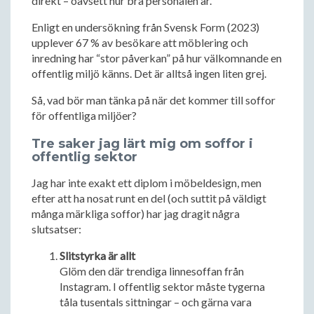
direkt – oavsett hur bra personalen är.
Enligt en undersökning från Svensk Form (2023)
upplever 67 % av besökare att möblering och
inredning har “stor påverkan” på hur välkomnande en
offentlig miljö känns. Det är alltså ingen liten grej.
Så, vad bör man tänka på när det kommer till soffor
för offentliga miljöer?
Tre saker jag lärt mig om soffor i
offentlig sektor
Jag har inte exakt ett diplom i möbeldesign, men
efter att ha nosat runt en del (och suttit på väldigt
många märkliga soffor) har jag dragit några
slutsatser:
Slitstyrka är allt
Glöm den där trendiga linnesoffan från
Instagram. I offentlig sektor måste tygerna
tåla tusentals sittningar – och gärna vara