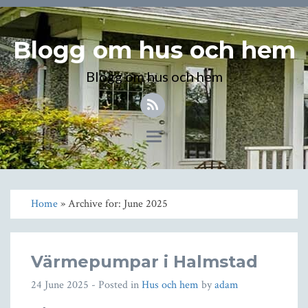
Blogg om hus och hem
Blogg om hus och hem
Toggle
navigation
Home
» Archive for: June 2025
Värmepumpar i Halmstad
24 June 2025
- Posted in
Hus och hem
by
adam