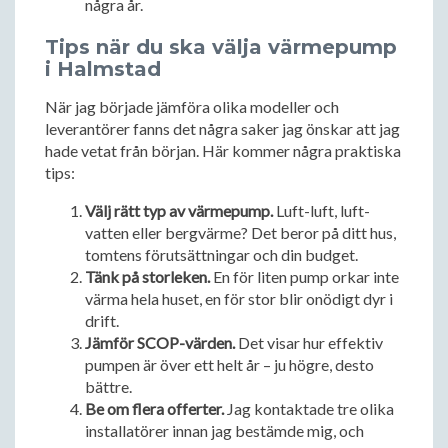
några år.
Tips när du ska välja värmepump
i Halmstad
När jag började jämföra olika modeller och
leverantörer fanns det några saker jag önskar att jag
hade vetat från början. Här kommer några praktiska
tips:
Välj rätt typ av värmepump.
Luft-luft, luft-
vatten eller bergvärme? Det beror på ditt hus,
tomtens förutsättningar och din budget.
Tänk på storleken.
En för liten pump orkar inte
värma hela huset, en för stor blir onödigt dyr i
drift.
Jämför SCOP-värden.
Det visar hur effektiv
pumpen är över ett helt år – ju högre, desto
bättre.
Be om flera offerter.
Jag kontaktade tre olika
installatörer innan jag bestämde mig, och