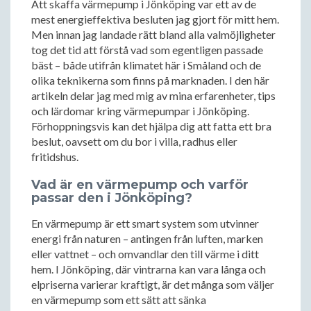
Att skaffa värmepump i Jönköping var ett av de
mest energieffektiva besluten jag gjort för mitt hem.
Men innan jag landade rätt bland alla valmöjligheter
tog det tid att förstå vad som egentligen passade
bäst – både utifrån klimatet här i Småland och de
olika teknikerna som finns på marknaden. I den här
artikeln delar jag med mig av mina erfarenheter, tips
och lärdomar kring värmepumpar i Jönköping.
Förhoppningsvis kan det hjälpa dig att fatta ett bra
beslut, oavsett om du bor i villa, radhus eller
fritidshus.
Vad är en värmepump och varför
passar den i Jönköping?
En värmepump är ett smart system som utvinner
energi från naturen – antingen från luften, marken
eller vattnet – och omvandlar den till värme i ditt
hem. I Jönköping, där vintrarna kan vara långa och
elpriserna varierar kraftigt, är det många som väljer
en värmepump som ett sätt att sänka