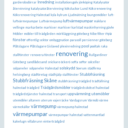
Inredning
garderobsdörrar
installationsgolv
jönköping
Katalysator
återvinning
katalysatoråtervinning
köksluckor Lund
Köksrenovering
Köksrenovering Halmstad
kyla
kylrum
Ljudmätning
loungemöbler
luft-
luftvärmepumpar
luftvärmepumpar
Luftvärmepump
mäklare
vellinge
markarbete
markiser
markiser karlstad
maskinhyrning gävle
nya
Möbler
möbler till trädgården
mörkläggning göteborg
Nibe filter
fönster
offentlig sektor
ombyggnation
parasoll
persienner göteborg
pool
Plåtslagare
Plåtslagare Gislaved
plexinredning
pooltak
raka
renovering
stallfönster
renovera fönster
Rullgardiner
Göteborg
sandlådesand
snickare öckerö
soffa
soffor
solceller
solskydd
solpaneler
solpaneler Halmstad
Sovrum
städfirma
Stubbfräsning
helsingborg
städföretag
städhjälp
stallfönster
Stubbfräsning Skåne
stubbfräsning trädgård
trädfällning
Trädgårdsmöbler
halmstad
trädgård
trädgårdsskötsel halmstad
uppvärmning
utemöbler
trädgårdstjänster halmstad
transport
utemöbler altanen
uterum
vajerräcke
Vardagsrum
Värmdö
värme
värmepump
värmekällor
värmepump halmstad
värmepumpar
värmepumpar halmstad
vattenmantlad
kakelugn
villabrunn
vinterträdgård