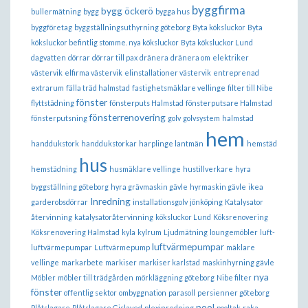
byggfirma
bygg öckerö
bullermätning
bygg
bygga hus
byggföretag
byggställningsuthyrning göteborg
Byta köksluckor
Byta
köksluckor befintlig stomme. nya köksluckor
Byta köksluckor Lund
dagvatten
dörrar
dörrar till pax
dränera
dränera om
elektriker
västervik
elfirma västervik
elinstallationer västervik
entreprenad
extrarum
fälla träd halmstad
fastighetsmäklare vellinge
filter till Nibe
fönster
flyttstädning
fönsterputs Halmstad
fönsterputsare Halmstad
fönsterrenovering
fönsterputsning
golv
golvsystem
halmstad
hem
handdukstork
handdukstorkar
harplinge lantmän
hemstäd
hus
hemstädning
husmäklare vellinge
hustillverkare
hyra
byggställning göteborg
hyra grävmaskin gävle
hyrmaskin gävle
ikea
Inredning
garderobsdörrar
installationsgolv
jönköping
Katalysator
återvinning
katalysatoråtervinning
köksluckor Lund
Köksrenovering
Köksrenovering Halmstad
kyla
kylrum
Ljudmätning
loungemöbler
luft-
luftvärmepumpar
luftvärmepumpar
Luftvärmepump
mäklare
vellinge
markarbete
markiser
markiser karlstad
maskinhyrning gävle
nya
Möbler
möbler till trädgården
mörkläggning göteborg
Nibe filter
fönster
offentlig sektor
ombyggnation
parasoll
persienner göteborg
pool
Plåtslagare
Plåtslagare Gislaved
plexinredning
pooltak
raka