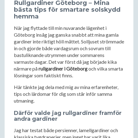
Rullgardiner Göteborg – Mina
bästa tips för smartare solskydd
hemma
När jag flyttade till min nuvarande lägenhet i
Göteborg insåg jag ganska snabbt att mina gamla
gardiner inte riktigt höll måttet. Solljuset strömmade
in och gjorde både vardagsrum och sovrum till
bastuliknande utrymmen under sommarens
varmaste dagar. Det var först då jag började kika
närmare på
rullgardiner i Göteborg
och vilka smarta
lösningar som faktiskt finns.
Här tänkte jag dela med mig av mina erfarenheter,
tips och lärdomar för dig som står inför samma
utmaning.
Därför valde jag rullgardiner framför
andra gardiner
Jag har testat både persienner, lamellgardiner och
klassiska tygdraperier, men inget har varit lika