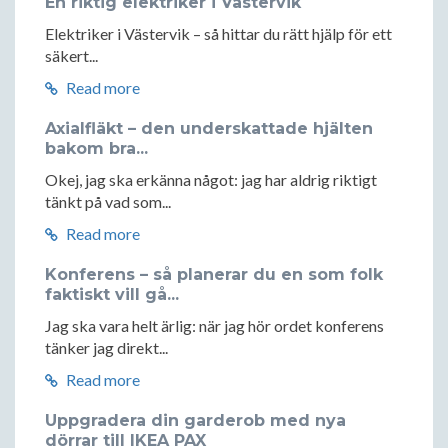
En riktig elektriker i Västervik
Elektriker i Västervik – så hittar du rätt hjälp för ett
säkert...
Read more
Axialfläkt – den underskattade hjälten
bakom bra...
Okej, jag ska erkänna något: jag har aldrig riktigt
tänkt på vad som...
Read more
Konferens – så planerar du en som folk
faktiskt vill gå...
Jag ska vara helt ärlig: när jag hör ordet konferens
tänker jag direkt...
Read more
Uppgradera din garderob med nya
dörrar till IKEA PAX