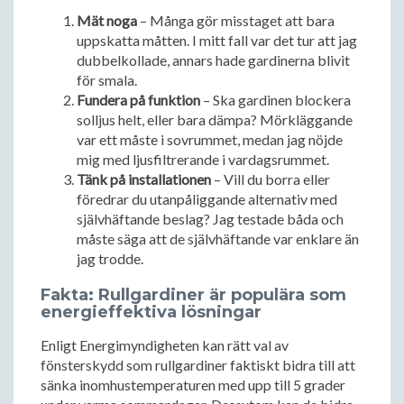
Mät noga
– Många gör misstaget att bara
uppskatta måtten. I mitt fall var det tur att jag
dubbelkollade, annars hade gardinerna blivit
för smala.
Fundera på funktion
– Ska gardinen blockera
solljus helt, eller bara dämpa? Mörkläggande
var ett måste i sovrummet, medan jag nöjde
mig med ljusfiltrerande i vardagsrummet.
Tänk på installationen
– Vill du borra eller
föredrar du utanpåliggande alternativ med
självhäftande beslag? Jag testade båda och
måste säga att de självhäftande var enklare än
jag trodde.
Fakta: Rullgardiner är populära som
energieffektiva lösningar
Enligt Energimyndigheten kan rätt val av
fönsterskydd som rullgardiner faktiskt bidra till att
sänka inomhustemperaturen med upp till 5 grader