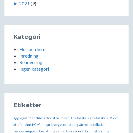
►
2021
(9)
Kategori
Hus och hem
Inredning
Renovering
Ingen kategori
Etiketter
aggregat filter Nibe
arborist halmstad
Attefallshus
attefallshus 30 kvm
bergvärme
attefallshus två våningar
bergvärme installation
bergvärmepump
besiktning av ljud
borra brunn
brunnsborrning