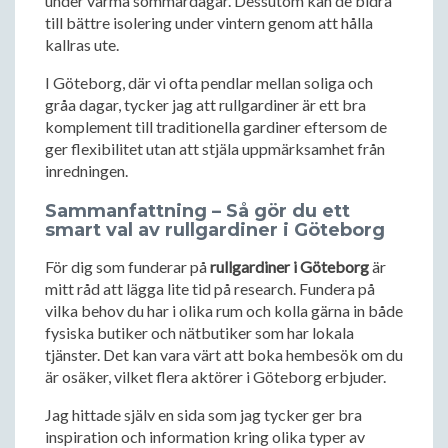
under varma sommardagar. Dessutom kan de bidra
till bättre isolering under vintern genom att hålla
kallras ute.
I Göteborg, där vi ofta pendlar mellan soliga och
gråa dagar, tycker jag att rullgardiner är ett bra
komplement till traditionella gardiner eftersom de
ger flexibilitet utan att stjäla uppmärksamhet från
inredningen.
Sammanfattning – Så gör du ett
smart val av rullgardiner i Göteborg
För dig som funderar på
rullgardiner i Göteborg
är
mitt råd att lägga lite tid på research. Fundera på
vilka behov du har i olika rum och kolla gärna in både
fysiska butiker och nätbutiker som har lokala
tjänster. Det kan vara värt att boka hembesök om du
är osäker, vilket flera aktörer i Göteborg erbjuder.
Jag hittade själv en sida som jag tycker ger bra
inspiration och information kring olika typer av