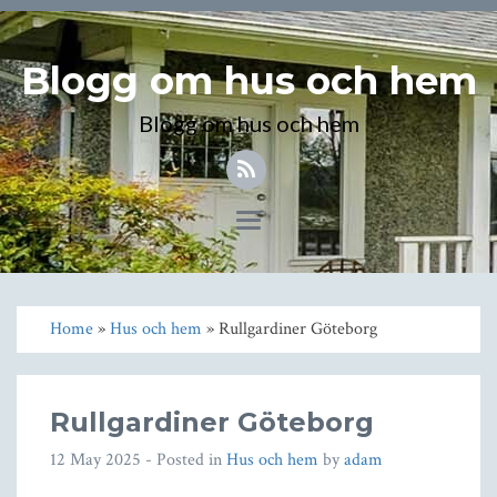
Blogg om hus och hem
Blogg om hus och hem
Toggle
navigation
Home
»
Hus och hem
» Rullgardiner Göteborg
Rullgardiner Göteborg
12 May 2025
- Posted in
Hus och hem
by
adam